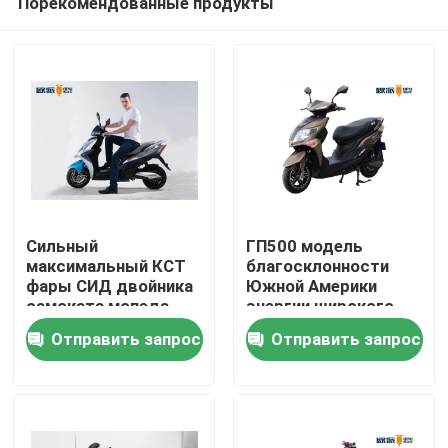
Порекомендованные продукты
Сильный
ГП500 модель
максимальный КСТ
благосклонности
фары СИД двойника
Южной Америки
самоката мопеда
энергии широкого
Дома
скорости 50км
самоката мопеда
Отправить запрос
Отправить запрос
электрический
2000В автошины
безламповый
72В20АХ
О Компании
свинцовокислотного
электрического
новая
Контакты