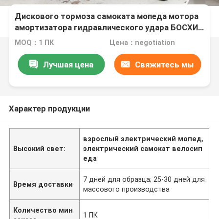
Дискового тормоза самоката мопеда мотора
амортизатора гидравлического удара БОСХИ
Ф/Р коробка багажа электрического плоская
MOQ：1 ПК
Цена：negotiation
задняя
Лучшая цена
Свяжитесь мы
Характер продукции
взрослый электрический мопед
,
Высокий свет:
электрический самокат велосип
еда
7 дней для образца; 25-30 дней для
Время доставки
массового производства
Количество мин
1 ПК