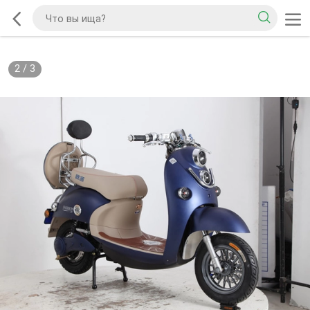
2
/
3