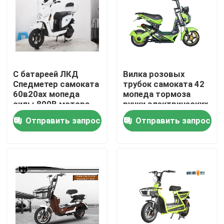
Продукция
Электрический скутер мопеда
С батареей ЛКД
Вилка розовых
Спедметер самоката
трубок самоката 42
Скутер электрического двигателя
60в20ах мопеда
мопеда тормоза
силы 800В мотора
ручки электрических
заряжателя УСБ
передняя
Отправить запрос
Отправить запрос
Электрический скутер подвижности
электрической
свинцовокислотной
скутер электрического баланса
Скутер педали электрический
Скутер дам электрический