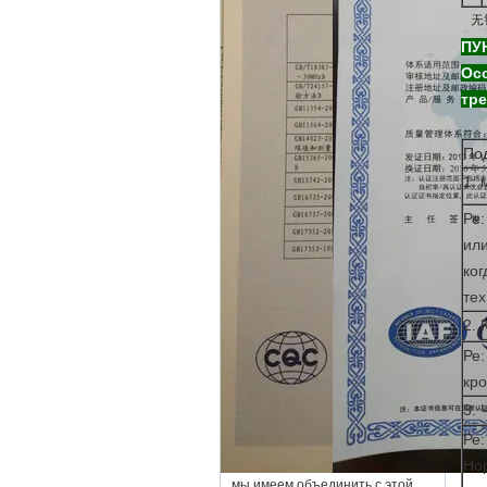
ПУ
Осо
тр
По
1: 
Ре:
или
ког
тех
2. 
Ре:
кро
3. 
Ре:
Нор
мы имеем объединить с этой