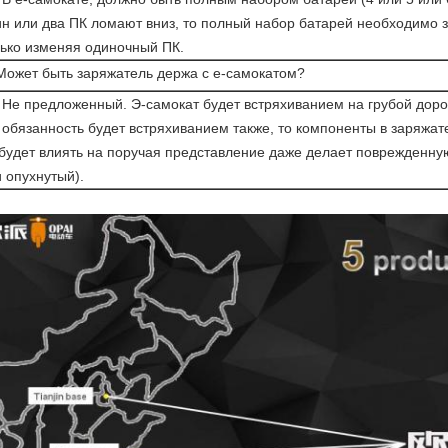
н или два ПК ломают вниз, то полный набор батарей необходимо з
лько изменяя одиночный ПК.
Может быть заряжатель держа с е-самокатом?
 Не предложенный. Э-самокат будет встряхиванием на грубой доро
 обязанность будет встряхиванием также, то компоненты в заряжа
будет влиять на поручая представление даже делает поврежденну
 опухнутый).