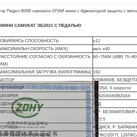
ор Педел 800В самоката ОПАИ мини с Адвокатурой защиты с авто
 МИНИ САМОКАТ ЭБЗ021 С ПЕДАЛЬЮ
ВЗБИРАЯСЬ СПОСОБНОСТЬ
≥12
МАКСИМАЛЬН СКОРОСТЬ (КМ/Х):
км/х ≤40
РАССТОЯНИЕ СОГЛАСНО С ОБЯЗАННОСТЬ
60~75КМ (48В) 75~80
(КМ)
МАКСИМАЛЬНАЯ ЗАГРУЗКА (КИЛОГРАММЫ):
150
МОТОР:
500В/800В, БЕЗЩЕТ
РЕГУЛЯТОР
9Т/25А, 3 скорости
БАТАРЕЯ:
48В20АХ/60В20АХ
ОДОМЕТР
ЛКД
АВТОШИНА:
Ф/Р: БЕЗЛАМПОВАЯ
16*2.5
ТОРМОЗ:
Ф: ДИСК; Р: БАРАБА
ЗАГРУЗКА КОНТЕЙНЕРА
34ПКС/20ГП; 126ПКС