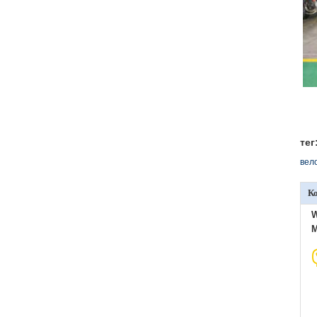
тег
вел
К
W
M