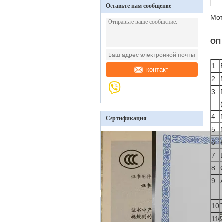
Оставьте нам сообщение
Мот
ОП
1
контакт
2
3
4
Сертификация
5
6
7
8
9
10
11