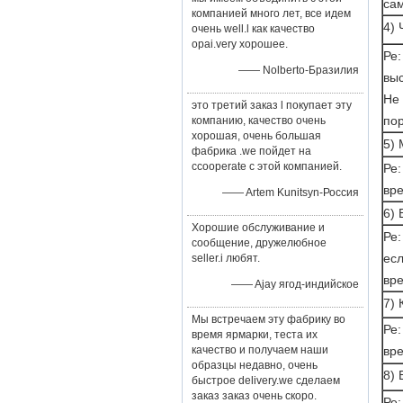
сам
компанией много лет, все идем
4) 
очень well.l как качество
opai.very хорошее.
Ре:
—— Nolberto-Бразилия
вы
Не 
это третий заказ l покупает эту
пор
компанию, качество очень
хорошая, очень большая
5) 
фабрика .we пойдет на
ccooperate с этой компанией.
Ре:
вр
—— Artem Kunitsyn-Россия
6) 
Хорошие обслуживание и
Ре:
сообщение, дружелюбное
ес
seller.i любят.
вре
—— Ajay ягод-индийское
7) 
Мы встречаем эту фабрику во
Ре:
время ярмарки, теста их
качество и получаем наши
вр
образцы недавно, очень
8) 
быстрое delivery.we сделаем
заказ заказ очень скоро.
Ре: