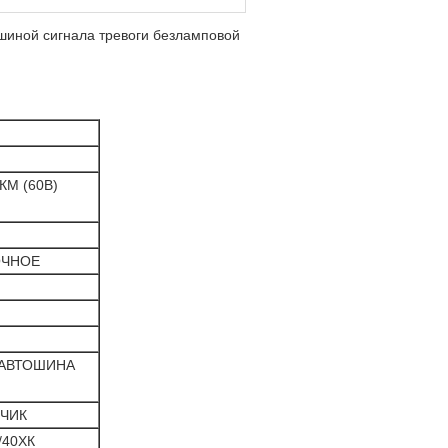
шиной сигнала тревоги безламповой
КМ (60В)
ОЧНОЕ
 АВТОШИНА
НЧИК
/40ХК