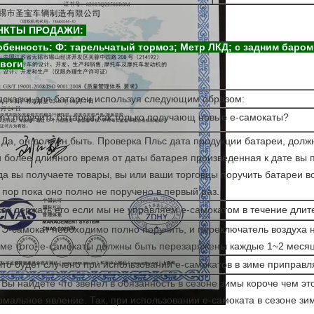
НКТЫ ПРОДАЖИ:
бенность: Ф: тарельчатый тормоз; Метр ЛКД; с задним баром
евоги
дсказки для батареи используя следующим образом:
мы поручить батареи как только получающ новые е-самокаты?
 Да, он должен быть. Проверка Пльс дата продукции батареи, долж
 более длинного время от даты батарея произведенная к дате вы 
да вы получаете товары, вы или ваши торговцы поручить батареи в
 пор пока оно полно не поручено в первый раз.
Как держать его если мы не управляем е-самокатом в течение дли
 Э-самокат необходимо полно поручить, и переключатель воздуха 
ме того, е-самокаты должны быть перезаряжены каждые 1~2 месяц
Что будет случено при использовании е-самокатов в зиме приправл
 Вы найдете что звенел в обязанность в сезоне зимы короче чем это
мальное явление. Так, при использовании е-самоката в сезоне зим