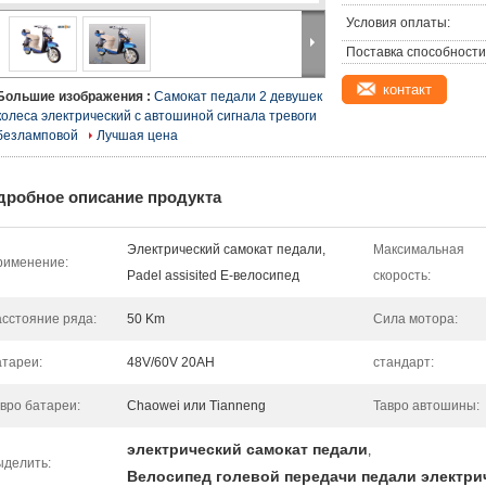
Условия оплаты:
Поставка способности
контакт
Большие изображения :
Самокат педали 2 девушек
колеса электрический с автошиной сигнала тревоги
безламповой
Лучшая цена
дробное описание продукта
Электрический самокат педали,
Максимальная
рименение:
Padel assisited E-велосипед
скорость:
сстояние ряда:
50 Km
Сила мотора:
тареи:
48V/60V 20AH
стандарт:
вро батареи:
Chaowei или Tianneng
Тавро автошины:
электрический самокат педали
,
ыделить:
Велосипед голевой передачи педали электри