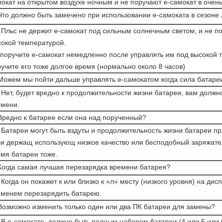
окат на открытом воздухе ночным и не поручают е-самокат в очень
Что должно быть замечено при использовании е-самоката в сезоне
 Пльс не держит е-самокат под сильным солнечным светом, и не п
сокой температурой.
поручите е-самокат немедленно после управлять им под высокой 
учите его тоже долгое время (нормально около 8 часов)
Можем мы пойти дальше управлять е-самокатом когда сила батаре
 Нет, будет вредно к продолжительности жизни батареи, вам должн
емени.
Вредно к батарее если она над порученный?
 Батареи могут быть вздуты и продолжительность жизни батареи пр
ли держащ использующ низкое качество или бесподобный заряжате
мя батареи тоже.
Когда самая лучшая перезарядка времени батарея?
 Когда он покажет к или близко к «л» месту (низкого уровня) на д
еменем перезарядить батарею.
Возможно изменить только один или два ПК батареи для замены?
 В е-самокате, должно быть полным набором батареи (4 или 5 или 