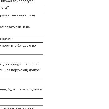
 низкой температуре.
 лета?
оручает е-самокат под
температурой, и не
и низка?
о поручить батарею во
идет к концу ен заранее
ль или поручающ долгое
исплее, будет самым лучшим
6 ПК совместно), если