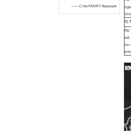
—— Стив PAKIRY-Франция
оди
то
9) 
Ре:
ей,
он 
или