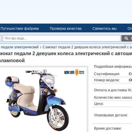
Путешествие фабрики
Проверка качества
Свяжитесь мы
От
 педали электрический
Самокат педали 2 девушек колеса электрический с 
мокат педали 2 девушек колеса электрический с автош
зламповой
Подробная информаци
Сертификация:
C
Номер модели:
O
Оплата и доставка У
Количество мин заказа
Цена:
Упаковывая детали:
Время доставки: