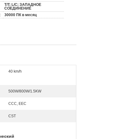
T/T; L/C; ЗАПАДНОЕ
СОЕДИНЕНИЕ
:
30000 ПК в месяц
40 km/h
500W/800W/1.5KW
CCC, EEC
CST
ческий