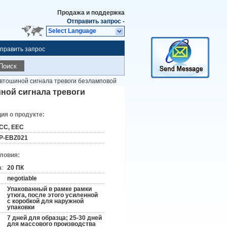
Продажа и поддержка
Отправить запрос
-
Select Language
править запрос
Поиск
автошиной сигнала тревоги безламповой
иной сигнала тревоги
я о продукте:
CC, EEC
P-EBZ021
словия:
:
20 ПК
negotiable
Упакованный в рамке рамки
утюга, после этого усиленной
с коробкой для наружной
упаковки
7 дней для образца; 25-30 дней
для массового производства