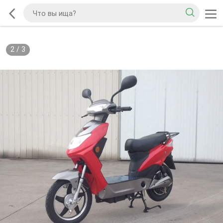
2
/
3