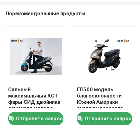
Порекомендованные продукты
Сильный
ГП500 модель
максимальный КСТ
благосклонности
Дома
фары СИД двойника
Южной Америки
самоката мопеда
энергии широкого
скорости 50км
самоката мопеда
Отправить запрос
Отправить запрос
О Компании
электрический
2000В автошины
безламповый
72В20АХ
свинцовокислотного
Контакты
электрического