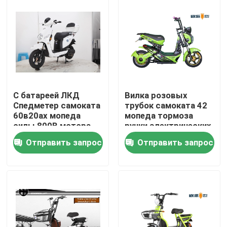
новая
Продукция
Электрический скутер мопеда
Скутер электрического двигателя
С батареей ЛКД
Вилка розовых
Спедметер самоката
трубок самоката 42
60в20ах мопеда
мопеда тормоза
Электрический скутер подвижности
силы 800В мотора
ручки электрических
заряжателя УСБ
передняя
Отправить запрос
Отправить запрос
электрической
свинцовокислотной
скутер электрического баланса
Скутер педали электрический
Скутер дам электрический