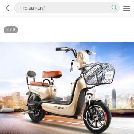
2
/
3