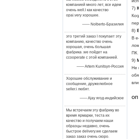
исп
компанией много лет, все идем
7)
очень well.l как качество
opai.very хорошее.
Ког
пер
—— Nolberto-Бразилия
8)
это третий заказ l покупает эту
В е
компанию, качество очень
лом
хорошая, очень большая
фабрика .we пойдет на
ПК.
ccooperate с этой компанией.
9)
—— Artem Kunitsyn-Россия
Не 
обя
Хорошие обслуживание и
вли
сообщение, дружелюбное
seller.i любят.
ОП
—— Ajay ягод-индийское
Мы встречаем эту фабрику во
время ярмарки, теста их
качество и получаем наши
образцы недавно, очень
быстрое delivery.we сделаем
заказ заказ очень скоро.