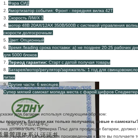
1.
Фара СИД
2.
Амортизатор события: Фронт - передняя вилка 42Т
3.
Скорость Л/М/Х 3
4.
мотор 48В 20АХ/12АХ 350В/500В с системой управления волны
скорости долгосрочным.
5.
Цвет: Опционный
6.
Время /leading срока поставки: а) не позднее 20-25 рабочих д
для 5000 блоков.
7.
Период гарантии:
Старт с датой получая товары
8.
Батарея/мотор/регулятор/заряжатель: 1 год для свинцовокисло
лития
9.
Другие части: 6 месяцев.
Супер мягкий самокат мопеда места с фарой цифров Спедмете
сказки для батареи используя следующим образом:
мы поручить батареи как только получающ новые е-самокаты
 она должна быть. Проверка Пльс дата продукции батареи, должно
нного время от даты батарея произведенная к дате вы получаете т