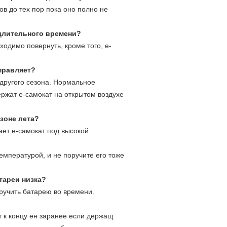
ов до тех пор пока оно полно не
 длительного времени?
одимо повернуть, кроме того, е-
правляет?
 другого сезона. Нормальное
ержат е-самокат на открытом воздухе
зоне лета?
ает е-самокат под высокой
емпературой, и не поручите его тоже
тареи низка?
оручить батарею во времени.
т к концу ен заранее если держащ