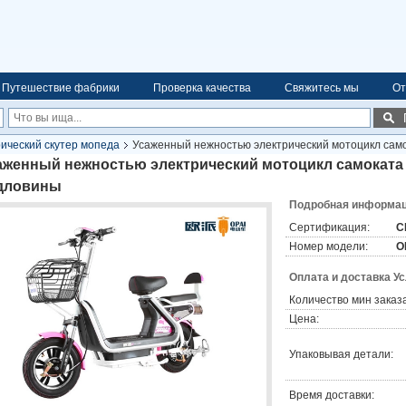
Путешествие фабрики
Проверка качества
Свяжитесь мы
От
ический скутер мопеда
Усаженный нежностью электрический мотоцикл сам
аженный нежностью электрический мотоцикл самоката
дловины
Подробная информаци
Сертификация:
C
Номер модели:
O
Оплата и доставка У
Количество мин заказа
Цена:
Упаковывая детали:
Время доставки: