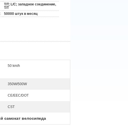
T/T; L/C; западное соединение,
T/T
:
50000 штук в месяц
50 km/h
350W/500W
CE/EEC/DOT
CST
ий самокат велосипеда