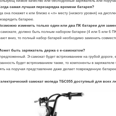
ользующ низкое качество или бесподобный заряжатель или поруча
Когда самая лучшая перезарядка времени батарея?
да она покажет к или близко к «л» месту (низкого уровня) на дис
езарядить батарею.
Возможно изменить только один или два ПК батареи для заме
-самокате, должно быть полным набором батареи (4 или 5 или 6 ПК
ают вниз, то полный набор батарей необходимо заменить совмест
Может быть заряжатель держа с е-самокатом?
предложенный. Э-самокат будет встряхиванием на грубой дороге, е
занность будет встряхиванием также, то компоненты в заряжателе
ять на поручая представление даже делает поврежденную батарею
 электрический самокат мопеда ТБС055 доступный для всех 