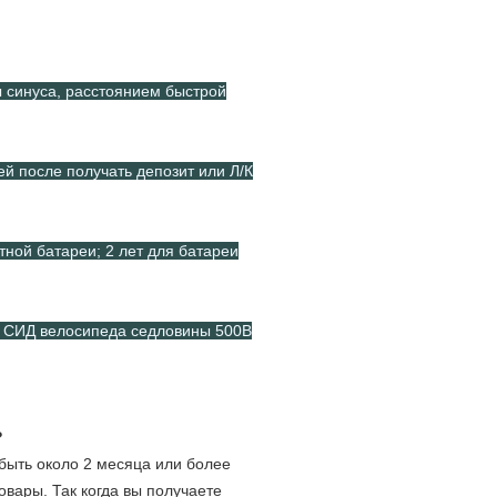
 синуса, расстоянием быстрой
ней после получать депозит или Л/К
тной батареи; 2 лет для батареи
р СИД велосипеда седловины 500В
?
 быть около 2 месяца или более
овары. Так когда вы получаете