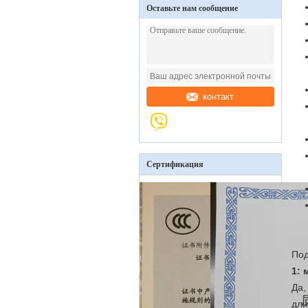
Оставьте нам сообщение
контакт
Сертификация
Под
1: 
Да,
дли