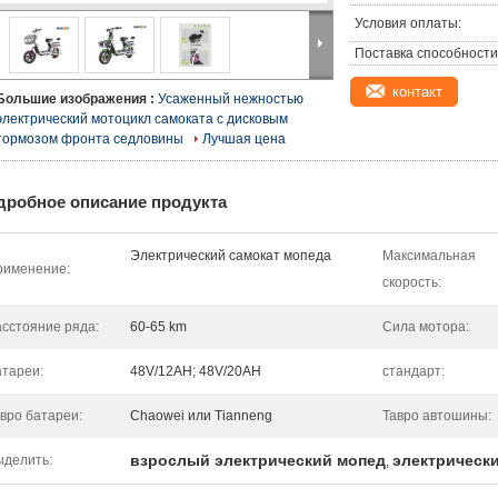
Условия оплаты:
Поставка способности
контакт
Большие изображения :
Усаженный нежностью
электрический мотоцикл самоката с дисковым
тормозом фронта седловины
Лучшая цена
дробное описание продукта
Электрический самокат мопеда
Максимальная
рименение:
скорость:
сстояние ряда:
60-65 km
Сила мотора:
тареи:
48V/12AH; 48V/20AH
стандарт:
вро батареи:
Chaowei или Tianneng
Тавро автошины:
взрослый электрический мопед
электрическ
ыделить:
,