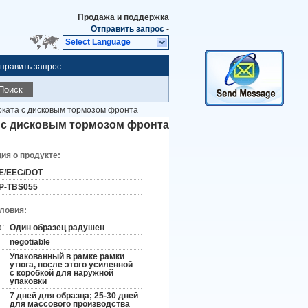
Продажа и поддержка
Отправить запрос
-
Select Language
править запрос
Поиск
оката с дисковым тормозом фронта
 с дисковым тормозом фронта
я о продукте:
E/EEC/DOT
P-TBS055
словия:
:
Один образец радушен
negotiable
Упакованный в рамке рамки
утюга, после этого усиленной
с коробкой для наружной
упаковки
7 дней для образца; 25-30 дней
для массового производства