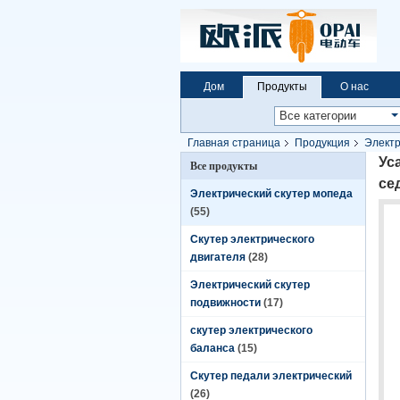
Дом
Продукты
О нас
Главная страница
Продукция
Электр
седловины
Ус
Все продукты
се
Электрический скутер мопеда
(55)
Скутер электрического
двигателя
(28)
Электрический скутер
подвижности
(17)
скутер электрического
баланса
(15)
Скутер педали электрический
(26)