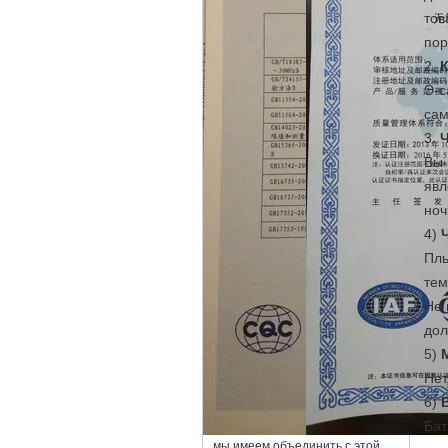
тов
пор
2.
К
Э-с
сам
3.
Ч
Вы 
явл
ноч
4)
Пль
тем
Не 
дол
5)
Нет
6)
Бат
мы имеем объединить с этой