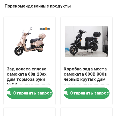
Порекомендованные продукты
Зад колеса сплава
Коробка зада места
самоката 60в 20ах
самоката 600В 800в
дам тормоза руки
черных крутых дам
Дом
650В электрический
цвета электрическая
мягкая кожаная
Отправить запрос
Отправить запрос
Продукты
О нас