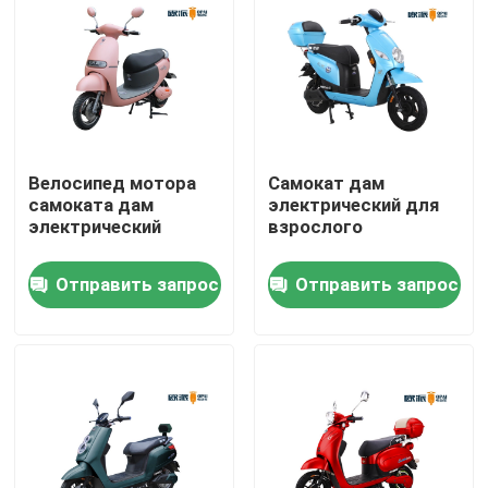
Путешествие фабрики
Проверка качества
Велосипед мотора
Самокат дам
Свяжитесь мы
самоката дам
электрический для
электрический
взрослого
Спросите цитату
Отправить запрос
Отправить запрос
Электрический скутер мопеда
Скутер электрического двигателя
Электрический скутер подвижности