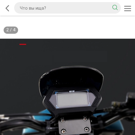
2
/
4