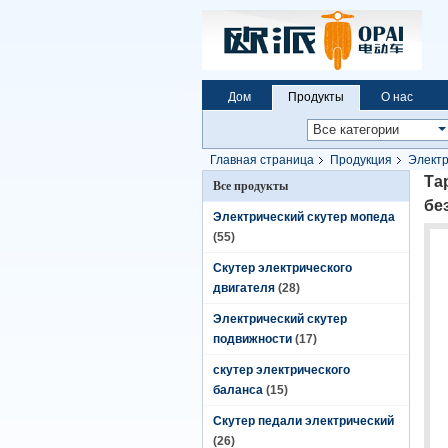
Дом
Продукты
О нас
Главная страница
Продукция
Электр
безщеточный
Та
Все продукты
бе
Электрический скутер мопеда
(55)
Скутер электрического
двигателя
(28)
Электрический скутер
подвижности
(17)
скутер электрического
баланса
(15)
Скутер педали электрический
(26)