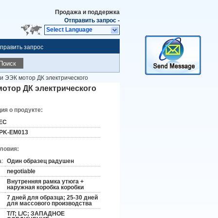
Продажа и поддержка
Отправить запрос
-
Select Language
править запрос
Поиск
и ЭЭК мотор ДК электрического
мотор ДК электрического
я о продукте:
EC
PK-EM013
словия:
:
Один образец радушен
negotiable
Внутренняя рамка утюга +
наружная коробка коробки
7 дней для образца; 25-30 дней
для массового производства
T/T; L/C; ЗАПАДНОЕ