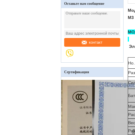
Оставьте нам сообщение
Мод
М3 
МО
контакт
Эл
Но
Сертификация
Ра
Сил
Ба
Мак
Рас
Вес
Раз