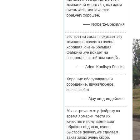
компанией много лет, все идем
очень well.l как качество
opai.very хорошее.
—— Nolberto-Бразилия
это третий заказ l покупает эту
компанию, качество очень
хорошая, очень большая
фабрика .we пойдет на
ccooperate с этой компанией.
—— Artem Kunitsyn-Россия
Хорошие обслуживание и
сообщение, дружелюбное
seller.i любят.
—— Ajay ягод-индийское
Мы встречаем эту фабрику во
время ярмарки, теста их
качество и получаем наши
образцы недавно, очень
быстрое delivery.we сделаем
заказ заказ очень скоро.