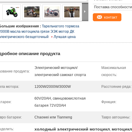
Поставка способности
контакт
Большие изображения :
Тарельчатого тормоза
2000В масла мотоцикла грязи ЭЭК мотор ДК
электрического безщеточный
Лучшая цена
дробное описание продукта
Электрический мотоцикл/
Максимальная
звание продукта:
электрический самокат спорта
скорость:
ла мотора:
1200W/2000W/3000W
Расстояние ряда:
60V/20AH, свинцовокислотная
тареи:
Функция:
батарея 72V/20AH
вро батареи:
Chaowei или Tianneng
Тавро автошины:
холодный электрический мотоцикл
мотоцикл
ыделить:
,