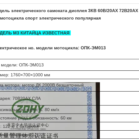
ель электрического самоката дисплея 3КВ 60В/20АХ 72В20АХ
мотоцикла спорт электрического популярная
ДЕЛЬ М3 КИТАЙЦА ИЗВЕСТНАЯ
ектрическое но. модели мотоцикла: ОПК-ЭМ013
. модели: ОПК-ЭМ013
змер: 1760×700×1000 мм
а мотора: мотор ДК 2000В безщеточный
тарея: 70В20АХ СЛА
симальная скорость: 80 км/х
стояние ряда в обязанность: 60 км
: 122 кг с батареей
мер покрышки: 12*2.5