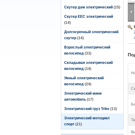
Скутер дам электрический
(15)
Скутер EEC электрический
(14)
Долгосрочный электрический
скутер
(14)
Взрослый электрический
велосипед
(33)
По
Складывая электрический
велосипед
(14)
На
Умный электрический
велосипед
(24)
Си
Электрический мини
автомобиль
(17)
Ба
Электрический груз Trike
(13)
Электрический мотоцикл
Та
спорт
(21)
В