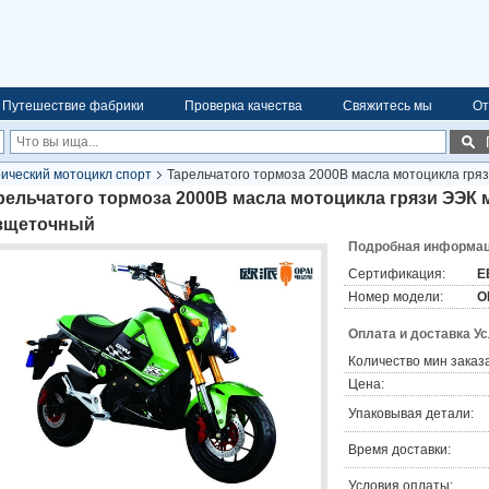
Путешествие фабрики
Проверка качества
Свяжитесь мы
От
ический мотоцикл спорт
Тарельчатого тормоза 2000В масла мотоцикла гряз
рельчатого тормоза 2000В масла мотоцикла грязи ЭЭК 
зщеточный
Подробная информаци
Сертификация:
E
Номер модели:
O
Оплата и доставка У
Количество мин заказа
Цена:
Упаковывая детали:
Время доставки:
Условия оплаты: