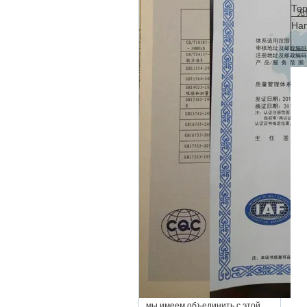
Тор
Наг
мы имеем объединить с этой