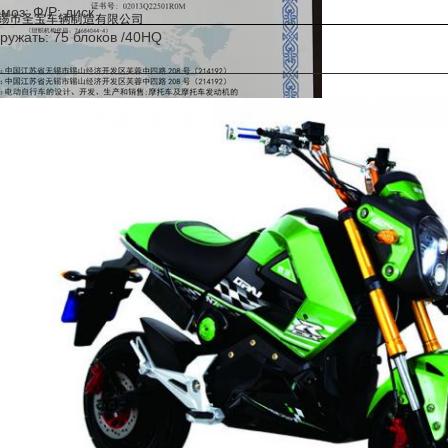
моз: Ф/Р: диск
ружать: 75 блоков /40HQ