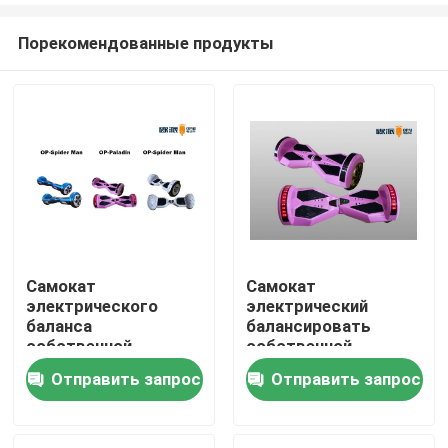
Порекомендованные продукты
Самокат
Самокат
электрического
электрический
Дом
баланса
балансировать
собственной
собственной
личности 6 дюймов
личности 10 дюймов,
Отправить запрос
Отправить запрос
Продукты
электрическое
время самоката 2х
баланса поручая
О нас