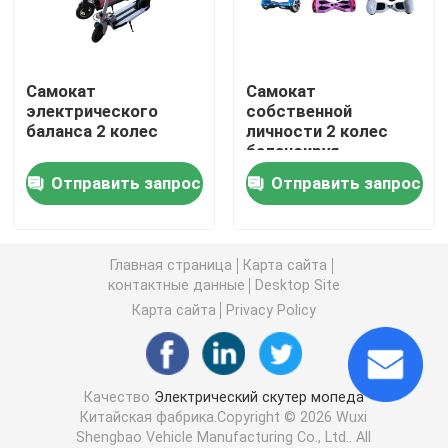
скутер электрического баланса
Самокат
Самокат
электрического
собственной
Скутер педали электрический
баланса 2 колес
личности 2 колес
балансируя
Скутер дам электрический
Отправить запрос
Отправить запрос
Скутер EEC электрический
Главная страница
Карта сайта
контактные данные
Desktop Site
Долгосрочный электрический скутер
Карта сайта
Privacy Policy
Взрослый электрический велосипед
Качество
Электрический скутер мопеда
Китайская фабрика.Copyright © 2026 Wuxi
Складывая электрический велосипед
Shengbao Vehicle Manufacturing Co., Ltd.. All