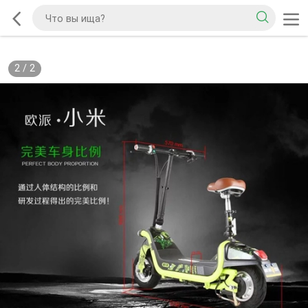
2
/
2