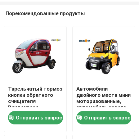
Порекомендованные продукты
Тарельчатый тормоз
Автомобили
кнопки обратного
двойного места мини
Дом
счищателя
моторизованные,
Виндскреан
автомобиль нового
электрического
района энергии
Отправить запрос
Отправить запрос
Продукты
автомобиля района
электрический
умный
О нас