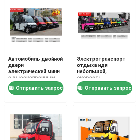
Путешествие фабрики
Проверка качества
Свяжитесь мы
Автомобиль двойной
Электротранспорт
двери
отдыха идя
электрический мини
небольшой,
Спросите цитату
с высокопрочным
скорость
лобовым стеклом
автомобиля 45км/Х
Отправить запрос
Отправить запрос
поликарбоната
района
электрическая
Электрический скутер мопеда
максимальная
Скутер электрического двигателя
Электрический скутер подвижности