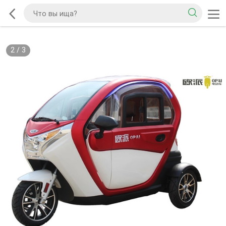
2
/
3