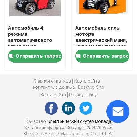
скутер электрического баланса
Автомобиль 4
Автомобиль силы
режима
мотора
Скутер педали электрический
автоматического
электрический мини,
управления
мини места тормоза
электрический мини
руки электрического
Скутер дам электрический
Отправить запрос
Отправить запрос
катит ДК 2 мест
автомобиля
безщеточный
двойные
Скутер EEC электрический
Главная страница
Карта сайта
контактные данные
Desktop Site
Долгосрочный электрический скутер
Карта сайта
Privacy Policy
Взрослый электрический велосипед
Качество
Электрический скутер мопеда
Китайская фабрика.Copyright © 2026 Wuxi
Складывая электрический велосипед
Shengbao Vehicle Manufacturing Co., Ltd.. All