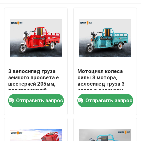
3 велосипед груза
Мотоцикл колеса
земного просвета е
силы 3 мотора,
шестерней 205мм,
велосипед груза 3
электрический
колес с сидением
трицикл 48В 45АХ
пассажира
Дома
Отправить запрос
Отправить запрос
груза
О Компании
Контакты