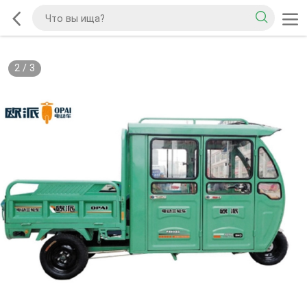
2
/
3