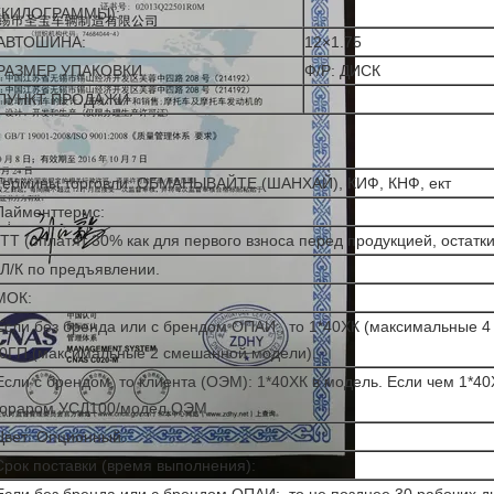
(КИЛОГРАММЫ):
АВТОШИНА:
12×1.75
РАЗМЕР УПАКОВКИ
Ф/Р: ДИСК
ПУНКТ ПРОДАЖИ
 Термины торговли: ОБМАНЫВАЙТЕ (ШАНХАЙ), КИФ, КНФ, ект
Пайменттермс:
 ТТ (оплатят 30% как для первого взноса перед продукцией, остатк
 Л/К по предъявлении.
МОК:
Если без бренда или с брендом ОПАИ:, то 1*40ХК (максимальные 
20ГП (максимальные 2 смешанной модели).
Если с брендом, то клиента (ОЭМ): 1*40ХК в модель. Если чем 1*40
нораром УСД100/модел ОЭМ.
Цвет: Опционный.
Срок поставки (время выполнения):