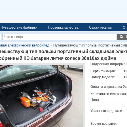
Путешествие фабрики
Проверка качества
Свяжитесь мы
От
вая электрический велосипед
Путешествующ тип пользы портативный скла
в10ах дюйма
тешествующ тип пользы портативный складывая элект
обренный КЭ батареи лития колеса 36в10ах дюйма
Подробная информаци
Сертификация:
C
Номер модели:
O
Оплата и доставка У
Количество мин заказа
Цена:
Упаковывая детали:
Время доставки: