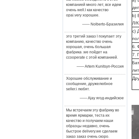
a) 
компанией много лет, все идем
деп
очень well.l как качество
opai.very хорошее.
b) 
Л/К
—— Nolberto-Бразилия
c) 
это третий заказ l покупает эту
пол
компанию, качество очень
6.
хорошая, очень большая
фабрика .we пойдет на
7. 
ccooperate с этой компанией.
Бат
—— Artem Kunitsyn-Россия
ли
Дру
Хорошие обслуживание и
сообщение, дружелюбное
seller.i любят.
—— Ajay ягод-индийское
Мы встречаем эту фабрику во
время ярмарки, теста их
качество и получаем наши
образцы недавно, очень
быстрое delivery.we сделаем
заказ заказ очень скоро.