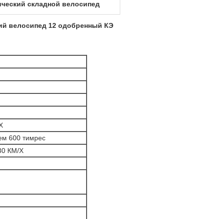
ический складной велосипед
ий велосипед 12 одобренный КЭ
Х
ем 600 тимрес
30 КМ/Х