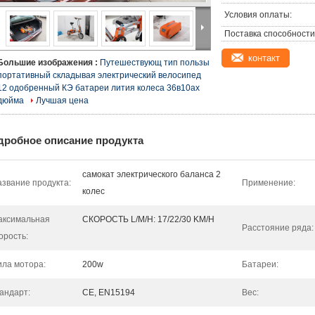
Условия оплаты:
Поставка способности
контакт
Большие изображения :
Путешествующ тип пользы
портативный складывая электрический велосипед
12 одобренный КЭ батареи лития колеса 36в10ах
дюйма
Лучшая цена
дробное описание продукта
самокат электрического баланса 2
звание продукта:
Применение:
колес
аксимальная
СКОРОСТЬ L/M/H: 17/22/30 KM/H
Расстояние ряда:
орость:
ла мотора:
200w
Батареи:
андарт:
CE, EN15194
Вес: