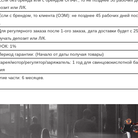
Если без бренда или с брендом ОПАИ:, то не позднее 30 рабочих д
озит или Л/К.
Если с брендом, то клиента (ОЭМ): не позднее 45 рабочих дней по
.
Для регулярного заказа после 1-ого заказа, дата доставки будет с
учать депозит или Л/К.
 ФОК: 1%
Период гарантии: (Начало от даты получая товары)
арея/мотор/регулятор/заряжатель: 1 год для свинцовокислотной ба
тия
гие части: 6 месяцев.