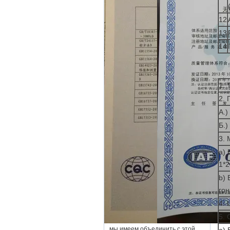
12
13
14
1.
2. 
А.)
Б.)
3. 
a) 
1*
b) 
го
4. 
5. 
мы имеем объединить с этой