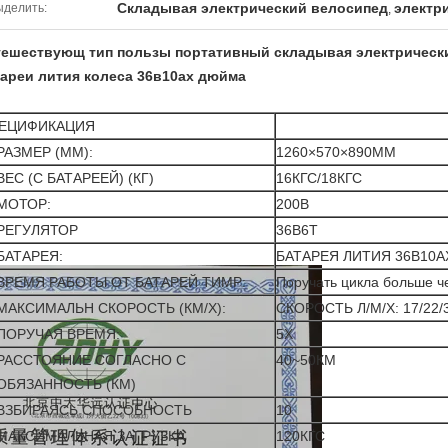
Складывая электрический велосипед
электр
ыделить:
,
тешествующ тип пользы портативный складывая электрическ
ареи лития колеса 36в10ах дюйма
ЕЦИФИКАЦИЯ
РАЗМЕР (ММ):
1260×570×890ММ
ВЕС (С БАТАРЕЕЙ) (КГ)
16КГС/18КГС
МОТОР:
200В
РЕГУЛЯТОР
36В6Т
БАТАРЕЯ:
БАТАРЕЯ ЛИТИЯ 36В10А
ВРЕМЯ РАБОТЫ ОТ БАТАРЕЙ ТИМР:
Поручать цикла больше ч
МАКСИМАЛЬН СКОРОСТЬ (КМ/Х):
СКОРОСТЬ Л/М/Х: 17/22/
ПОРУЧАЯ ВРЕМЯ:
5Х
РАССТОЯНИЕ СОГЛАСНО С
40~50КМ
ОБЯЗАННОСТЬ (КМ)
ВЗБИРАЯСЬ СПОСОБНОСТЬ
10
МАКСИМАЛЬНАЯ ЗАГРУЗКА
120КГС