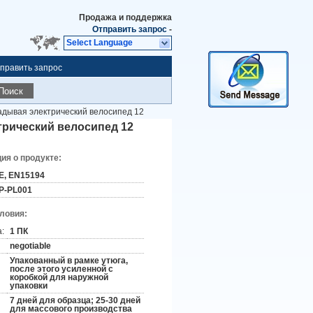
Продажа и поддержка
Отправить запрос
-
Select Language
править запрос
Поиск
дывая электрический велосипед 12
рический велосипед 12
я о продукте:
E, EN15194
P-PL001
словия:
:
1 ПК
negotiable
Упакованный в рамке утюга,
после этого усиленной с
коробкой для наружной
упаковки
7 дней для образца; 25-30 дней
для массового производства