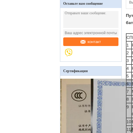
В
Оставьте нам сообщение
Пу
бат
СП
контакт
1
2
3
4
Сертификация
5
6
7
8
9
10
11