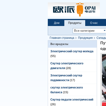
Дом
Продукты
О нас
Главная страница
Продукция
Склады
одобренный КЭ батареи лития колеса 36
Пу
Все продукты
од
Электрический скутер мопеда
(55)
Скутер электрического
двигателя
(28)
Электрический скутер
подвижности
(17)
скутер электрического
баланса
(15)
Скутер педали электрический
(26)