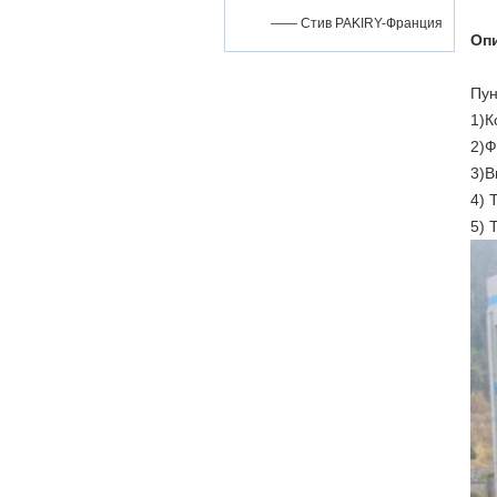
—— Стив PAKIRY-Франция
Оп
Пун
1)К
2)Ф
3)В
4) 
5) 