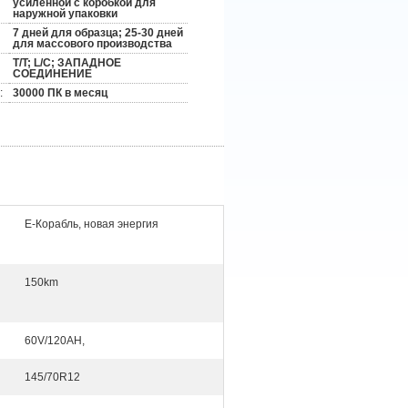
усиленной с коробкой для
наружной упаковки
7 дней для образца; 25-30 дней
для массового производства
T/T; L/C; ЗАПАДНОЕ
СОЕДИНЕНИЕ
:
30000 ПК в месяц
E-Корабль, новая энергия
150km
60V/120AH,
145/70R12