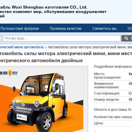
абль Wuxi Shengbao изготовляя CO., Ltd.
ество изменяет мир, обслуживание воодушевляет
ай
Путешествие фабрики
Проверка качества
Свяжитесь мы
От
ический мини автомобиль
Автомобиль силы мотора электрический мини, ми
томобиль силы мотора электрический мини, мини мест
ектрического автомобиля двойные
Подробная информаци
Место
К
происхождения:
Фирменное
O
наименование:
Сертификация:
C
Номер модели:
O
Оплата и доставка У
Количество мин заказа
Цена: