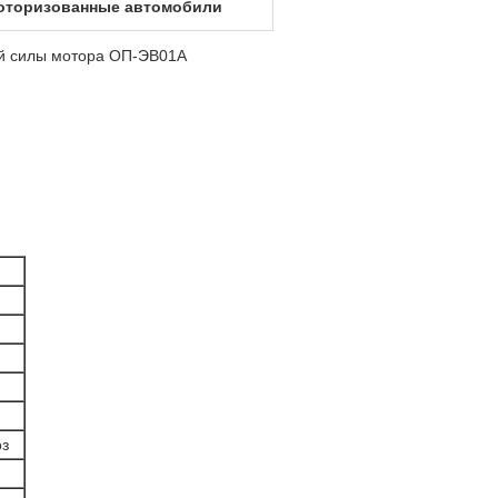
оторизованные автомобили
ой силы мотора ОП-ЭВ01А
оз