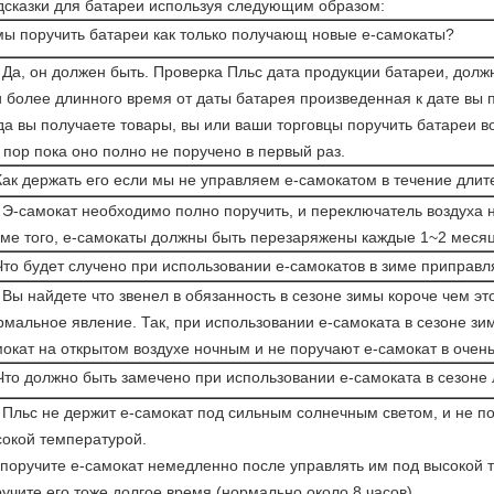
дсказки для батареи используя следующим образом:
мы поручить батареи как только получающ новые е-самокаты?
 Да, он должен быть. Проверка Пльс дата продукции батареи, долж
 более длинного время от даты батарея произведенная к дате вы 
да вы получаете товары, вы или ваши торговцы поручить батареи в
 пор пока оно полно не поручено в первый раз.
Как держать его если мы не управляем е-самокатом в течение дли
 Э-самокат необходимо полно поручить, и переключатель воздуха 
ме того, е-самокаты должны быть перезаряжены каждые 1~2 месяц
Что будет случено при использовании е-самокатов в зиме приправл
 Вы найдете что звенел в обязанность в сезоне зимы короче чем это
мальное явление. Так, при использовании е-самоката в сезоне зим
окат на открытом воздухе ночным и не поручают е-самокат в очень
Что должно быть замечено при использовании е-самоката в сезоне
 Пльс не держит е-самокат под сильным солнечным светом, и не п
сокой температурой.
поручите е-самокат немедленно после управлять им под высокой 
учите его тоже долгое время (нормально около 8 часов)