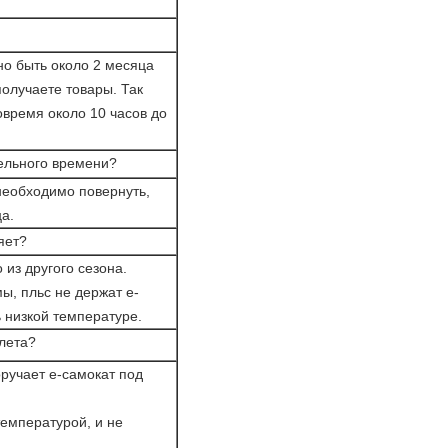
но быть около 2 месяца
получаете товары. Так
овремя около 10 часов до
тельного времени?
необходимо повернуть,
а.
яет?
 из другого сезона.
ы, пльс не держат е-
 низкой температуре.
 лета?
оручает е-самокат под
температурой, и не