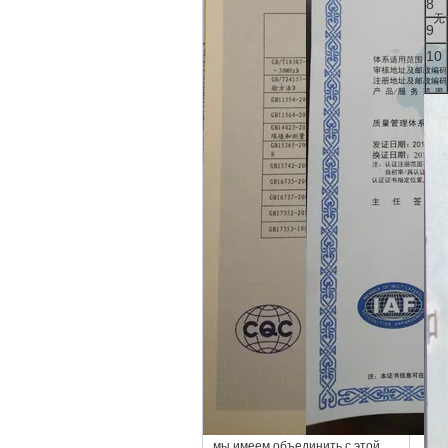
8
9
10
мы имеем объединить с этой