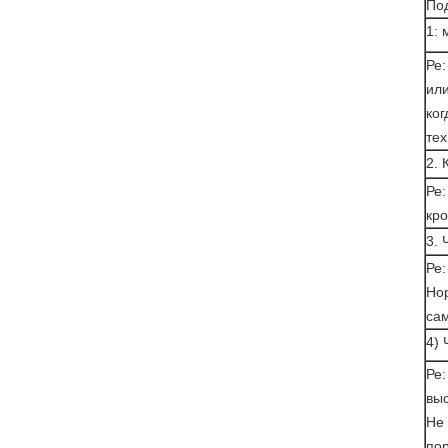
По
1: 
Ре:
или
ког
тех
2. 
Ре:
кро
3. 
Ре:
Нор
сам
4) 
Ре:
вы
Не 
пор