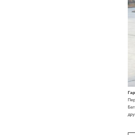
Гар
Пер
Бат
дру