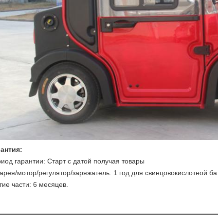
антия:
иод гарантии: Старт с датой получая товары
арея/мотор/регулятор/заряжатель: 1 год для свинцовокислотной бат
гие части: 6 месяцев.