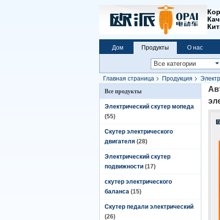
Кор
Кач
Кит
Дом
Продукты
О нас
Главная страница
Продукция
Электр
автомобиля двойные
Ав
Все продукты
эл
Электрический скутер мопеда
(55)
Скутер электрического
двигателя
(28)
Электрический скутер
подвижности
(17)
скутер электрического
баланса
(15)
Скутер педали электрический
(26)