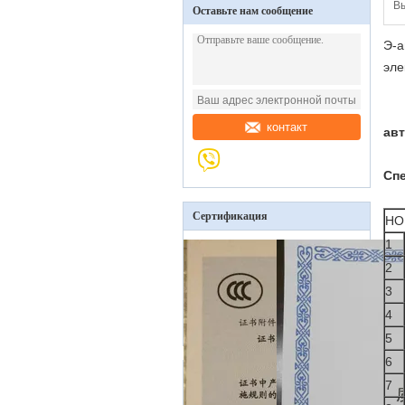
Вы
Оставьте нам сообщение
Э-а
эле
контакт
ав
Сп
Сертификация
НО
1
2
3
4
5
6
7