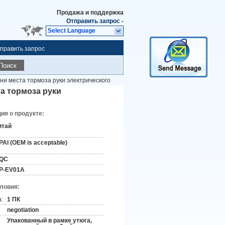
Продажа и поддержка
Отправить запрос
-
Select Language
править запрос
Поиск
ни места тормоза руки электрического
а тормоза руки
я о продукте:
итай
PAI (OEM is acceptable)
QC
P-EV01A
словия:
:
1 ПК
negotiation
Упакованный в рамке утюга,