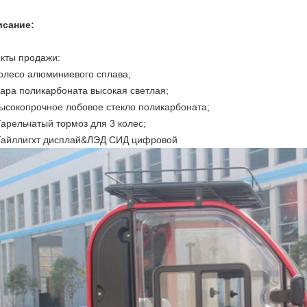
исание:
кты продажи:
олесо алюминиевого сплава;
ара поликарбоната высокая светлая;
ысокопрочное лобовое стекло поликарбоната;
Отправить
Тарельчатый тормоз для 3 колес;
Тайллигхт дисплай&ЛЭД СИД цифровой