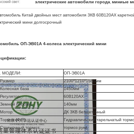
электрические автомобили города
миниые м
сокий свет:
,
втомобиль Китай двойных мест автомобиля 3КВ 60В120АХ каретн
ктрический мини долгосрочный
томобиль ОП-ЭВ01А 4-колеса электрический мини
ецификации:
. МОДЕЛИ:
ОП-ЭВ01А
Размер
2100*1210*1565мм
Колесная база
1450мм
Регулятор:
60В120АХ
Земной просвет:
140мм
Мотор:
ДК 3КВ безщеточный
Тормоз (Ф/Р):
Гидравлический тарельчатый торм
Стояночный тормоз:
тормоз руки