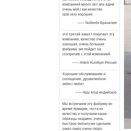
компанией много лет, все идем
очень well.l как качество
opai.very хорошее.
—— Nolberto-Бразилия
это третий заказ l покупает эту
компанию, качество очень
хорошая, очень большая
фабрика .we пойдет на
ccooperate с этой компанией.
—— Artem Kunitsyn-Россия
Хорошие обслуживание и
сообщение, дружелюбное
seller.i любят.
—— Ajay ягод-индийское
Мы встречаем эту фабрику во
время ярмарки, теста их
качество и получаем наши
образцы недавно, очень
быстрое delivery.we сделаем
заказ заказ очень скоро.