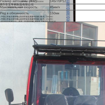
Размер автошины (Ф/Р):
145/70Р12
Максимальная скорость:
45км/х
Ряд в обязанность:
150км