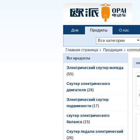
Дом
Продукты
О нас
Главная страница
Продукция
commute
Все продукты
co
Электрический скутер мопеда
(55)
Скутер электрического
двигателя
(28)
Электрический скутер
подвижности
(17)
скутер электрического
баланса
(15)
Скутер педали электрический
(26)