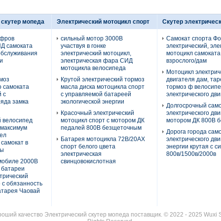
 скутер мопеда
Электрический мотоцикл спорт
Скутер электрическ
ифров
сильный мотор 3000В
Самокат спорта Ф
Д самоката
участвуя в гонке
электрический, эле
обслуживания
электрический мотоцикл,
мотоцикл самоката
и
электрическая фара СИД
взрослого/дам
мотоцикла велосипеда
Мотоцикл электрич
моз
Крутой электрический тормоз
двигателя дам, та
о самоката
масла диска мотоцикла спорт
тормоз ф велосип
 с
с управляемой батареей
электрического дви
яда замка
экологической энергии
Долгосрочный сам
Красочный электрический
электрического дви
й велосипед
мотоцикл спорт с мотором ДК
мотором ДК 800В 
 максимум
педалей 800В безщеточным
Дорога города сам
вел
Батарея мотоцикла 72В/20АХ
электрического дви
 самокат в
спорт белого цвета
энергии крутая с с
цы
электрическая
800в/1500в/2000в
мобиле 2000В
свинцовокислотная
 батареи
трический
 с обязанность
атарея Чаовай
роший качество Электрический скутер мопеда поставщик. © 2022 - 2025 Wuxi She