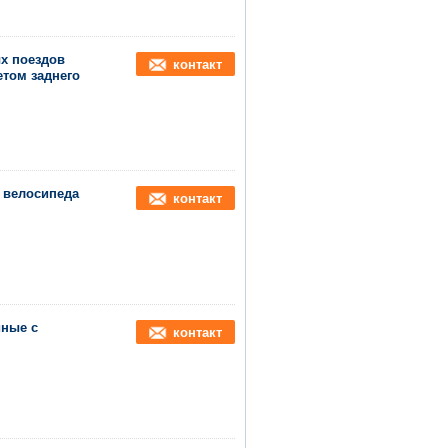
х поездов
контакт
том заднего
 велосипеда
контакт
йные с
контакт