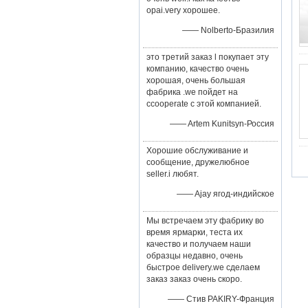
opai.very хорошее.
—— Nolberto-Бразилия
это третий заказ l покупает эту
компанию, качество очень
хорошая, очень большая
фабрика .we пойдет на
ccooperate с этой компанией.
—— Artem Kunitsyn-Россия
Хорошие обслуживание и
сообщение, дружелюбное
seller.i любят.
—— Ajay ягод-индийское
Мы встречаем эту фабрику во
время ярмарки, теста их
качество и получаем наши
образцы недавно, очень
быстрое delivery.we сделаем
заказ заказ очень скоро.
—— Стив PAKIRY-Франция