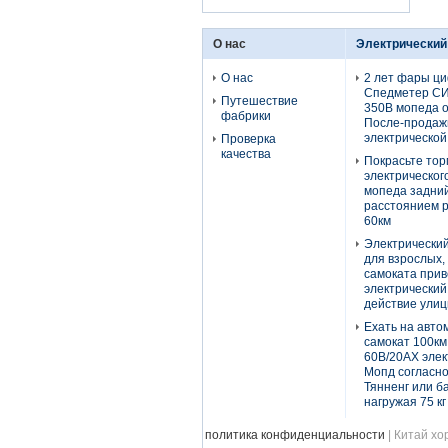
О нас
Электрический
О нас
2 лет фары ц
Спедметер СИ
Путешествие
350В мопеда 
фабрики
После-продаж
электрической
Проверка
качества
Покрасьте тор
электрическог
мопеда задний
расстоянием р
60км
Электрически
для взрослых,
самоката при
электрический
действие ули
Ехать на авто
самокат 100км
60В/20АХ элек
Мопд согласно
Тянненг или б
нагружая 75 кг
политика конфиденциальности
| Китай хо