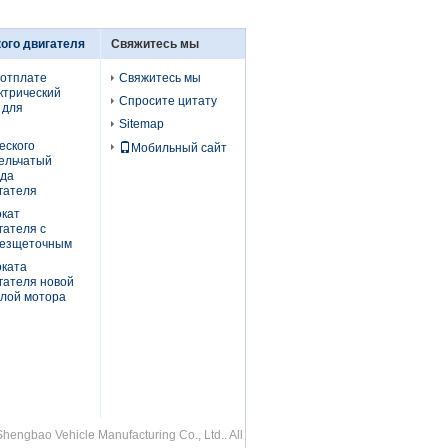
ого двигателя
Свяжитесь мы
оотплате
Свяжитесь мы
ктрический
Спросите цитату
 для
Sitemap
еского
Мобильный сайт
рельчатый
еда
гателя
окат
гателя с
безщеточным
оката
гателя новой
илой мотора
ngbao Vehicle Manufacturing Co., Ltd.. All