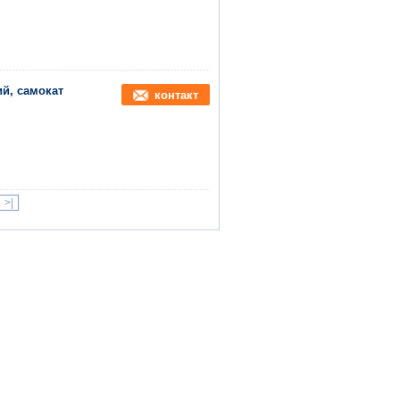
ий, самокат
контакт
>|