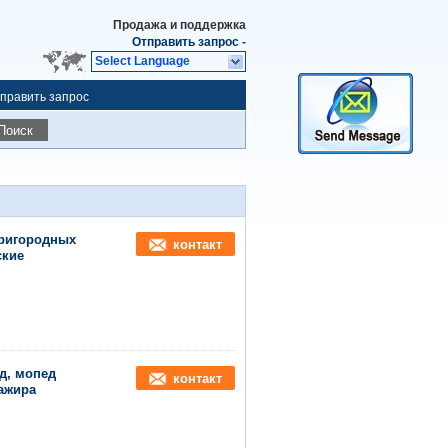
Продажа и поддержка
Отправить запрос
-
Select Language
править запрос
Поиск
пригородных
контакт
ские
д, мопед
контакт
сажира