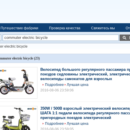
Путешествие фабрики
Проверка качества
Свяжитесь мы
От
r electric bicycle
mmuter electric bicycle
(23)
Велосипед большого регулярного пассажира 
поездов седловины электрический, электриче
велосипеды самокатов для взрослых
Подробнее
Лучшая цена
2016-08-06 23:59:06
350W / 500В взрослый электрический велосипе
ШАГА 1:1 педали велосипеда регулярного пас
пригородных поездов электрический
Подробнее
Лучшая цена
2016-08-06 23:59:05