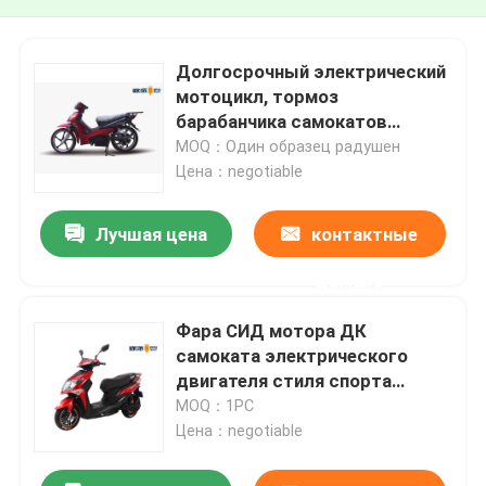
Долгосрочный электрический
мотоцикл, тормоз
барабанчика самокатов
электрического двигателя
MOQ：Один образец радушен
задний
Цена：negotiable
Лучшая цена
контактные
данные
Фара СИД мотора ДК
самоката электрического
двигателя стиля спорта
безщеточная
MOQ：1PC
Цена：negotiable