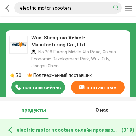
Wuxi Shengbao Vehicle
Manufacturing Co., Ltd.
No.208 Furong Middle 4th Road, Xishan
Economic Development Park, Wuxi City,
Jiangsu,China
5.0
Подтверженный поставщик
позвони сейчас
контактные
данные
продукты
О нас
electric motor scooters онлайн производство
(319)