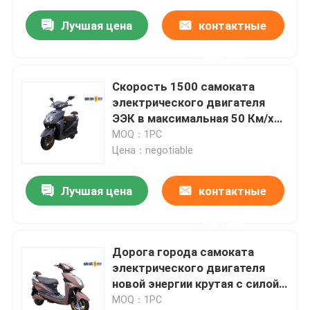
Лучшая цена
контактные
данные
Скорость 1500 самоката
электрического двигателя
ЭЭК в максимальная 50 Км/х
долгосрочных
MOQ：1PC
Цена：negotiable
Лучшая цена
контактные
данные
Дорога города самоката
электрического двигателя
новой энергии крутая с силой
мотора 800в/1500в/2000в
MOQ：1PC