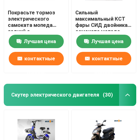
Покрасьте тормоз
Сильный
электрического
максимальный КСТ
самоката мопеда
фары СИД двойника
задний с
самоката мопеда
расстоянием ряда
скорости 50км
Лучшая цена
Лучшая цена
замка 60км
электрический
безламповый
контактные
контактные
данные
данные
Скутер электрического двигателя
(30)