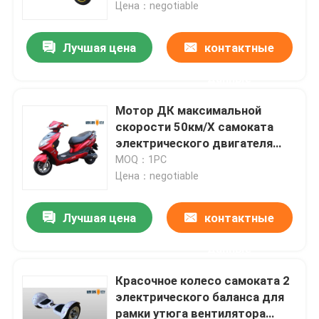
Цена：negotiable
Лучшая цена
контактные
данные
Мотор ДК максимальной
скорости 50км/Х самоката
электрического двигателя
ЭЭК безщеточный
MOQ：1PC
Цена：negotiable
Лучшая цена
контактные
Дом
данные
Продукты
Красочное колесо самоката 2
электрического баланса для
рамки утюга вентилятора
О нас