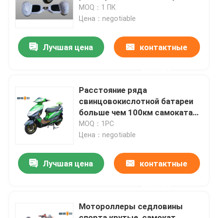
спорт
MOQ：1 ПК
Цена：negotiable
Путешествие фабрики
Лучшая цена
контактные
Проверка качества
данные
Свяжитесь мы
Расстояние ряда
свинцовокислотной батареи
больше чем 100км самоката
Спросите цитату
электрического двигателя
MOQ：1PC
72в20ах мотора 1500В ДК
Цена：negotiable
безщеточное СЛА
Электрический скутер мопеда
Лучшая цена
контактные
Скутер электрического двигателя
данные
Мотороллеры седловины
Электрический скутер подвижности
спорта крутые, самокат