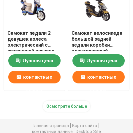
Самокат педали 2
Самокат велосипеда
девушек колеса
большой задней
электрический с
педали коробки
автошиной сигнала
электрический,
тревоги безламповой
электрический мопед
Лучшая цена
Лучшая цена
с педалями
контактные
контактные
данные
данные
Осмотрите больше
Главная страница
Карта сайта
контактные данные
Desktop Site