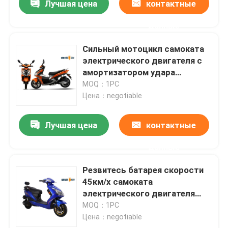
Лучшая цена
контактные
данные
Сильный мотоцикл самоката
электрического двигателя с
амортизатором удара
воздушной подушки
MOQ：1PC
Цена：negotiable
Лучшая цена
контактные
данные
Резвитесь батарея скорости
45км/х самоката
электрического двигателя
ЭЭК стиля максимальная
MOQ：1PC
свинцовокислотная
Цена：negotiable