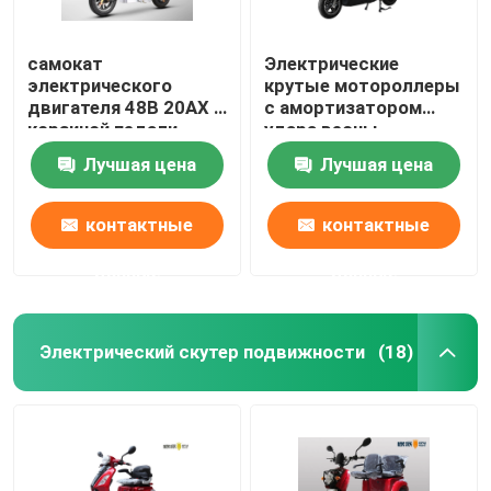
самокат
Электрические
электрического
крутые мотороллеры
двигателя 48В 20АХ с
с амортизатором
корзиной педали
удара весны
толстой передней
двойника
Лучшая цена
Лучшая цена
Оверстрикинг
контактные
контактные
данные
данные
Электрический скутер подвижности
(18)