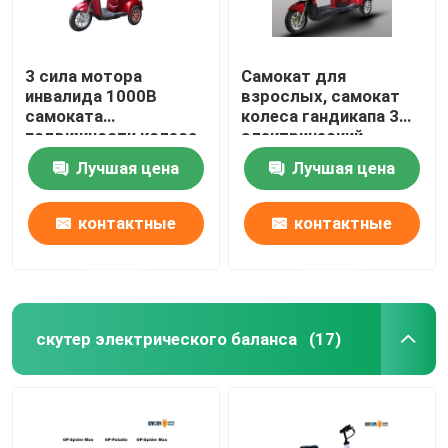
3 сила мотора
Самокат для
инвалида 1000В
взрослых, самокат
самоката
колеса гандикапа 3
подвижности колеса
электрический
долгосрочная
подвижности 2
Лучшая цена
Лучшая цена
электрическая
человеков
контактные
контактные
данные
данные
скутер электрического баланса
(17)