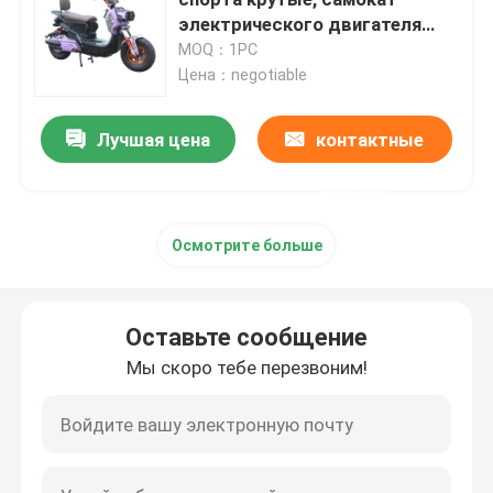
электрического двигателя
для подростков
MOQ：1PC
скутер электрического баланса
Цена：negotiable
Скутер педали электрический
Лучшая цена
контактные
данные
Скутер дам электрический
Осмотрите больше
Скутер EEC электрический
Оставьте сообщение
Долгосрочный электрический скутер
Мы скоро тебе перезвоним!
Взрослый электрический велосипед
Складывая электрический велосипед