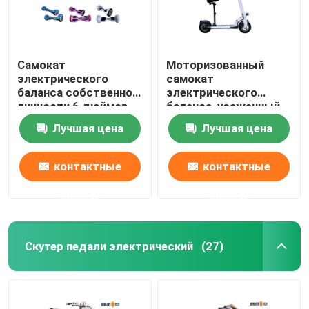
Самокат
Моторизованный
электрического
самокат
баланса собственной
электрического
личности 6 дюймов
баланса, усаженный
электрический
Лучшая цена
Лучшая цена
самокат для
взрослых
контактные
контактные
данные
данные
Скутер педали электрический
(27)