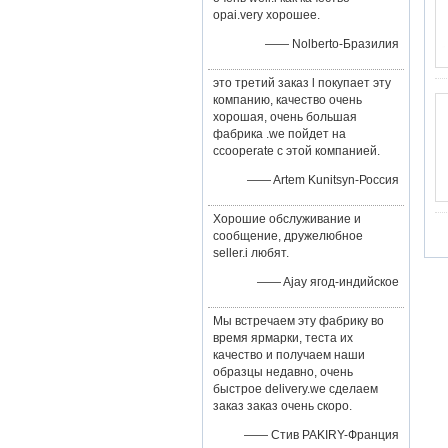
opai.very хорошее.
—— Nolberto-Бразилия
это третий заказ l покупает эту
компанию, качество очень
хорошая, очень большая
фабрика .we пойдет на
ccooperate с этой компанией.
—— Artem Kunitsyn-Россия
Хорошие обслуживание и
сообщение, дружелюбное
seller.i любят.
—— Ajay ягод-индийское
Мы встречаем эту фабрику во
время ярмарки, теста их
качество и получаем наши
образцы недавно, очень
быстрое delivery.we сделаем
заказ заказ очень скоро.
—— Стив PAKIRY-Франция