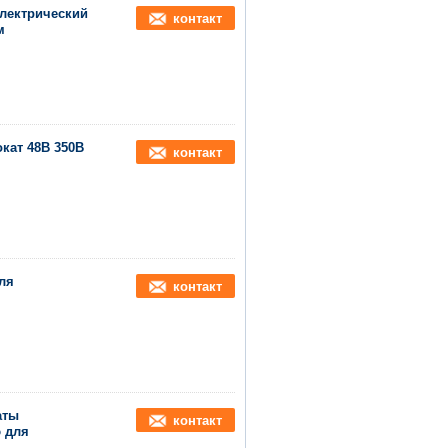
электрический
контакт
м
кат 48В 350В
контакт
ля
контакт
аты
контакт
 для