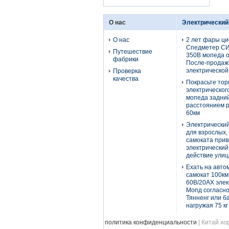
О нас
Электрический
О нас
2 лет фары ц
Спедметер СИ
Путешествие
350В мопеда 
фабрики
После-продаж
электрической
Проверка
качества
Покрасьте тор
электрическог
мопеда задний
расстоянием р
60км
Электрически
для взрослых,
самоката при
электрический
действие ули
Ехать на авто
самокат 100км
60В/20АХ элек
Мопд согласно
Тянненг или б
нагружая 75 кг
политика конфиденциальности
| Китай хо