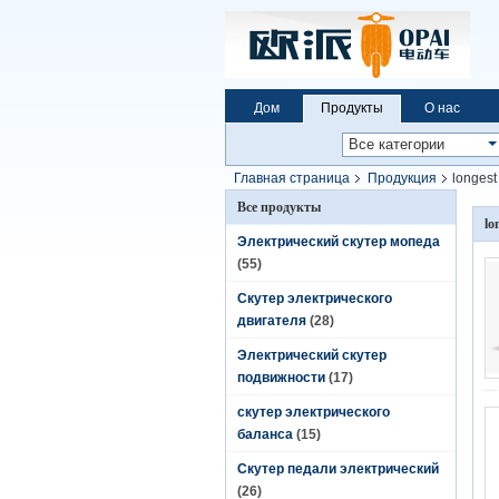
Дом
Продукты
О нас
Главная страница
Продукция
longest
Все продукты
lo
Электрический скутер мопеда
(55)
Скутер электрического
двигателя
(28)
Электрический скутер
подвижности
(17)
скутер электрического
баланса
(15)
Скутер педали электрический
(26)