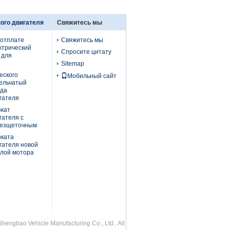
ого двигателя
Свяжитесь мы
оотплате
Свяжитесь мы
ктрический
Спросите цитату
 для
Sitemap
еского
Мобильный сайт
рельчатый
еда
гателя
окат
гателя с
безщеточным
оката
гателя новой
илой мотора
ngbao Vehicle Manufacturing Co., Ltd.. All