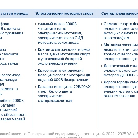
 скутер мопеда
Электрический мотоцикл спорт
Скутер электрическ
ифров
сильный мотор 3000В
Самокат спорта Ф
Д самоката
участвуя в гонке
электрический, эле
обслуживания
электрический мотоцикл,
мотоцикл самоката
и
электрическая фара СИД
взрослого/дам
мотоцикла велосипеда
Мотоцикл электрич
моз
Крутой электрический тормоз
двигателя дам, та
о самоката
масла диска мотоцикла спорт
тормоз ф велосип
 с
с управляемой батареей
электрического дви
яда замка
экологической энергии
Долгосрочный сам
Красочный электрический
электрического дви
й велосипед
мотоцикл спорт с мотором ДК
мотором ДК 800В 
 максимум
педалей 800В безщеточным
Дорога города сам
вел
Батарея мотоцикла 72В/20АХ
электрического дви
 самокат в
спорт белого цвета
энергии крутая с с
цы
электрическая
800в/1500в/2000в
мобиле 2000В
свинцовокислотная
 батареи
трический
 с обязанность
атарея Чаовай
роший качество Электрический скутер мопеда поставщик. © 2022 - 2025 Wuxi She