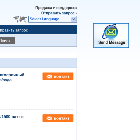
Продажа и поддержка
Отправить запрос
-
Select Language
править запрос
Поиск
олгосрочный
контакт
а/зада
1500 ватт с
контакт