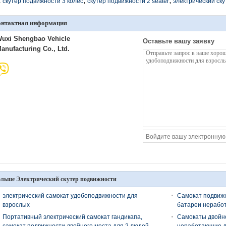
,
,
:
скутер подвижности 3 колес
скутер подвижности 2 seater
электрический ск
онтактная информация
uxi Shengbao Vehicle
Оставьте вашу заявку
anufacturing Co., Ltd.
льше Электрический скутер подвижности
электрический самокат удобоподвижности для
Самокат подвижн
взрослых
батареи нерабо
Портативный электрический самокат гандикапа,
Самокаты двойно