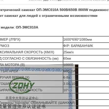
ктрический самокат ОП-ЭМС010А 500В/650В /800W подвижност
тит самокат для людей с ограниченными возможностями
. модели
:
ОП-ЭМС010А
ЗМЕР (Л*В*Х)
1600*690*1080мм
РМОЗ
Ф/Р: БАРАБАНЧИК
КСИМАЛЬНАЯ СКОРОСТЬ (КМ/Х)
25км/х
Д СОГЛАСНО С ОБЯЗАННОСТЬ (км)
60км
ЛА МОТОРА (В)
1000В
П БАТАРЕИ
60В20АХ
РУЧАЯ ВРЕМЯ (Х)
6-8х
ТОШИНА
3.00-10
БИРАЯСЬ СПОСОБНОСТЬ
10°
 Термины торговли: ОБМАНЫВАЙТЕ (ШАНХАЙ)