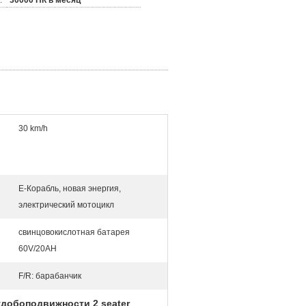
:
30000 ПК в месяц
30 km/h
E-Корабль, новая энергия,
электрический мотоцикл
свинцовокислотная батарея
60V/20AH
F/R: барабанчик
удобоподвижности 2 seater