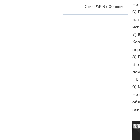
Нет
—— Стив PAKIRY-Франция
6)
Бат
исп
7)
Ког
пер
8)
В е
лом
ПК.
9)
Не 
обя
вли