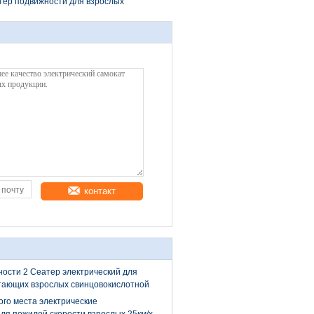
утер подвижности для взрослых
контакт
ости 2 Сеатер электрический для
тающих взрослых свинцовокислотной
го места электрические