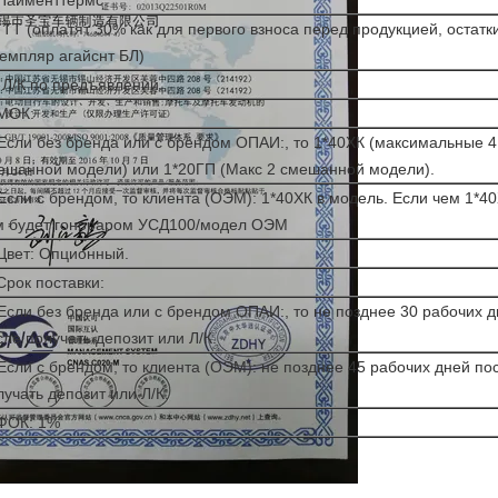
 Пайменттермс:
) ТТ (оплатят 30% как для первого взноса перед продукцией, остатк
земпляр агайснт БЛ)
) Л/К по предъявлении.
 МОК:
 Если без бренда или с брендом ОПАИ:, то 1*40ХК (максимальные 4
ешанной модели) или 1*20ГП (Макс 2 смешанной модели).
 Если с брендом, то клиента (ОЭМ): 1*40ХК в модель. Если чем 1*40
м будет гонораром УСД100/модел ОЭМ
 Цвет: Опционный.
 Срок поставки:
 Если без бренда или с брендом ОПАИ:, то не позднее 30 рабочих 
сле получать депозит или Л/К.
 Если с брендом, то клиента (ОЭМ): не позднее 45 рабочих дней по
лучать депозит или Л/К.
 ФОК: 1%