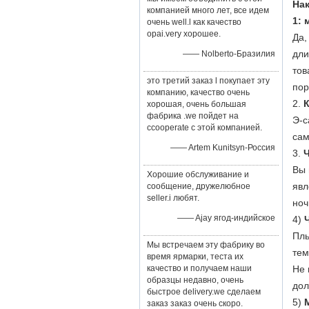
На
компанией много лет, все идем
1: 
очень well.l как качество
opai.very хорошее.
Да,
дли
—— Nolberto-Бразилия
тов
это третий заказ l покупает эту
пор
компанию, качество очень
2.
К
хорошая, очень большая
фабрика .we пойдет на
Э-с
ccooperate с этой компанией.
сам
—— Artem Kunitsyn-Россия
3.
Ч
Вы 
Хорошие обслуживание и
явл
сообщение, дружелюбное
seller.i любят.
ноч
—— Ajay ягод-индийское
4)
Пль
Мы встречаем эту фабрику во
тем
время ярмарки, теста их
качество и получаем наши
Не 
образцы недавно, очень
дол
быстрое delivery.we сделаем
5)
заказ заказ очень скоро.