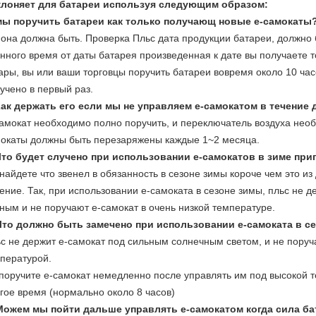
клоняет для батареи используя следующим образом:
мы поручить батареи как только получающ новые е-самокаты
 она должна быть. Проверка Пльс дата продукции батареи, должно
нного время от даты батарея произведенная к дате вы получаете т
ары, вы или ваши торговцы поручить батареи вовремя около 10 час
учено в первый раз.
ак держать его если мы не управляем е-самокатом в течение
амокат необходимо полно поручить, и переключатель воздуха необх
окаты должны быть перезаряжены каждые 1~2 месяца.
то будет случено при использовании е-самокатов в зиме при
найдете что звенел в обязанность в сезоне зимы короче чем это из
ение. Так, при использовании е-самоката в сезоне зимы, пльс не д
ным и не поручают е-самокат в очень низкой температуре.
Что должно быть замечено при использовании е-самоката в се
с не держит е-самокат под сильным солнечным светом, и не поруч
пературой.
поручите е-самокат немедленно после управлять им под высокой т
гое время (нормально около 8 часов)
Можем мы пойти дальше управлять е-самокатом когда сила ба