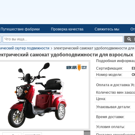
Путешествие фабрики
Проверка качества
Свяжитесь мы
От
ический скутер подвижности
электрический самокат удобоподвижности для
ектрический самокат удобоподвижности для взрослых
Подробная информаци
Сертификация:
E
Номер модели:
O
Оплата и доставка У
Количество мин заказа
Цена:
Упаковывая детали:
Время доставки:
Условия оплаты: