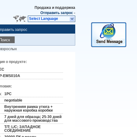
Продажа и поддержка
Отправить запрос
-
Select Language
править запрос
Поиск
 взрослых
я о продукте:
EC
P-EMS010A
словия:
:
1PC
negotiable
Внутренняя рамка утюга +
наружная коробка коробки
7 дней для образца; 25-30 дней
для массового производства
T/T; L/C; ЗАПАДНОЕ
СОЕДИНЕНИЕ