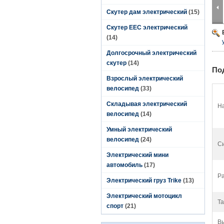
Скутер дам электрический
(15)
Скутер EEC электрический
(14)
Долгосрочный электрический
скутер
(14)
По
Взрослый электрический
велосипед
(33)
Складывая электрический
На
велосипед
(14)
Умный электрический
велосипед
(24)
Си
Электрический мини
автомобиль
(17)
Ра
Электрический груз Trike
(13)
Электрический мотоцикл
Та
спорт
(21)
В