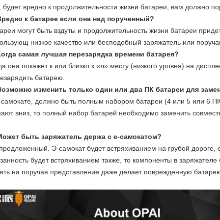
, будет вредно к продолжительности жизни батареи, вам должно п
Вредно к батарее если она над порученный?
ареи могут быть вздуты и продолжительность жизни батареи приде
ользующ низкое качество или бесподобный заряжатель или поруча
Когда самая лучшая перезарядка времени батарея?
да она покажет к или близко к «л» месту (низкого уровня) на дис
езарядить батарею.
Возможно изменить только один или два ПК батареи для заме
-самокате, должно быть полным набором батареи (4 или 5 или 6 ПК
ают вниз, то полный набор батарей необходимо заменить совмест
Может быть заряжатель держа с е-самокатом?
предложенный. Э-самокат будет встряхиванием на грубой дороге, е
занность будет встряхиванием также, то компоненты в заряжателе
ять на поручая представление даже делает поврежденную батарею