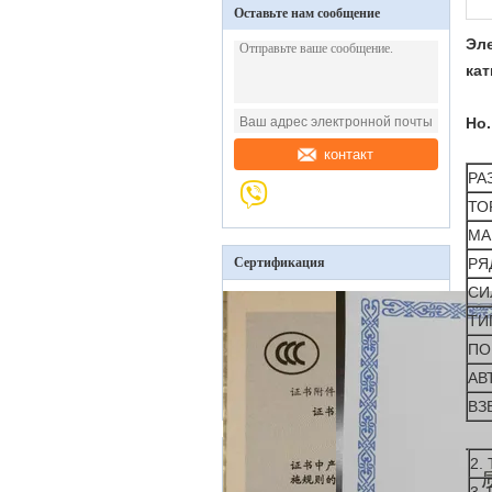
Оставьте нам сообщение
Эле
ка
Но
контакт
РА
ТО
МА
Сертификация
РЯ
СИ
ТИ
ПО
АВ
ВЗ
2.