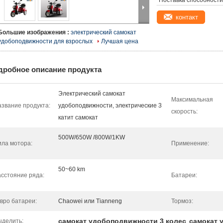
Поставка способности
контакт
Большие изображения :
электрический самокат
удобоподвижности для взрослых
Лучшая цена
дробное описание продукта
Электрический самокат
Максимальная
звание продукта:
удобоподвижности, электрические 3
скорость:
катит самокат
500W/650W /800W/1KW
ла мотора:
Применение:
50~60 km
сстояние ряда:
Батареи:
вро батареи:
Chaowei или Tianneng
Тормоз:
самокат удобоподвижности 3 колес
самокат 
ыделить:
,