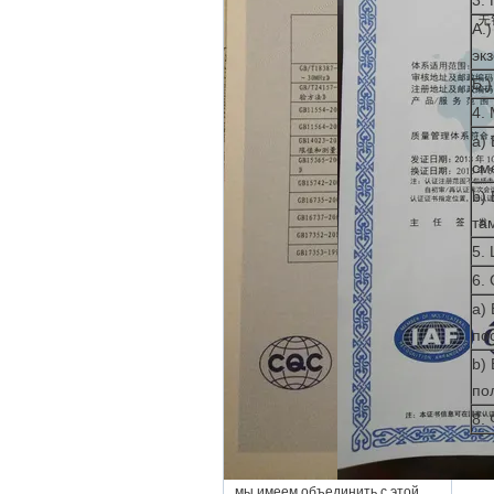
3.
А.
эк
Б.
4.
a)
см
b)
та
5.
6.
a)
по
b)
по
8.
мы имеем объединить с этой