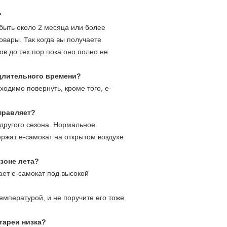
?
 быть около 2 месяца или более
овары. Так когда вы получаете
ов до тех пор пока оно полно не
 длительного времени?
одимо повернуть, кроме того, е-
правляет?
 другого сезона. Нормальное
ержат е-самокат на открытом воздухе
зоне лета?
ает е-самокат под высокой
емпературой, и не поручите его тоже
тареи низка?