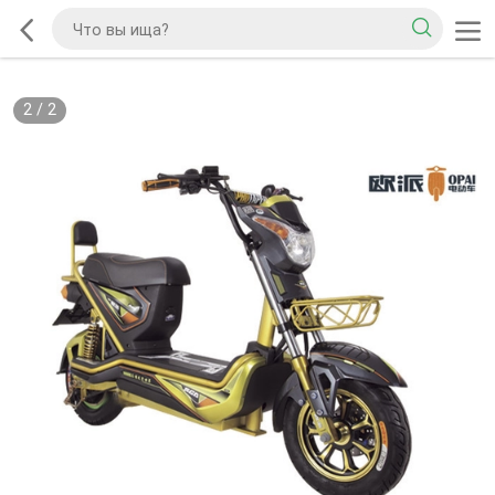
2
/
2