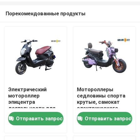
Порекомендованные продукты
Электрический
Мотороллеры
мотороллер
седловины спорта
Главная страница
эпицентра
крутые, самокат
деятельности для
электрического
женщин
двигателя для
Отправить запрос
Отправить запрос
О Компании
подростков
Контакты