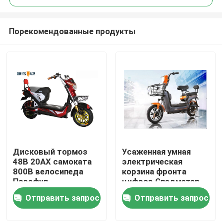
Порекомендованные продукты
Дисковый тормоз
Усаженная умная
Дома
48В 20АХ самоката
электрическая
800В велосипеда
корзина фронта
Повефул
цифров Спедметер
О Компании
электрический е
велосипеда
Отправить запрос
Отправить запрос
спорта
Контакты