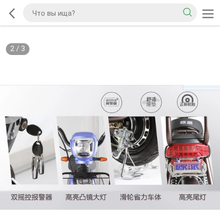
2
/
3