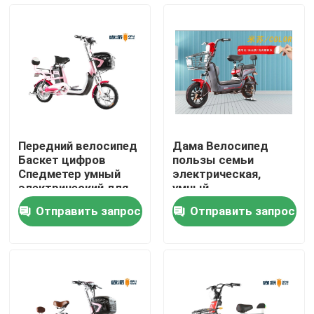
Продукция
Электрический скутер мопеда
Скутер электрического двигателя
Передний велосипед
Дама Велосипед
Баскет цифров
пользы семьи
Электрический скутер подвижности
Спедметер умный
электрическая,
электрический для
умный
взрослое
электрический
Отправить запрос
Отправить запрос
долгосрочного
велосипед с местом
скутер электрического баланса
ребенка
Скутер педали электрический
Скутер дам электрический