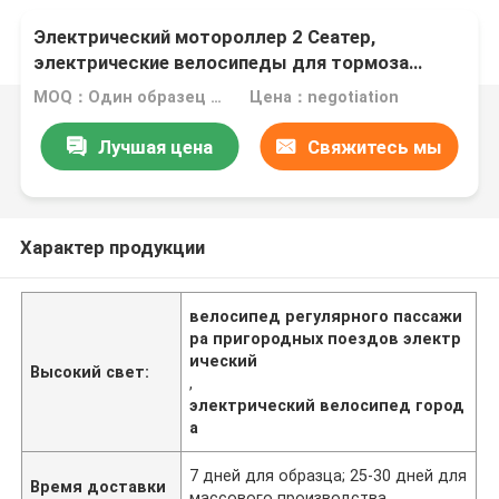
Электрический мотороллер 2 Сеатер,
электрические велосипеды для тормоза
взрослых заднего с замком
MOQ：Один образец радушен
Цена：negotiation
Лучшая цена
Свяжитесь мы
Характер продукции
велосипед регулярного пассажи
ра пригородных поездов электр
ический
Высокий свет:
,
электрический велосипед город
а
7 дней для образца; 25-30 дней для
Время доставки
массового производства