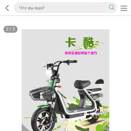
2
/
2