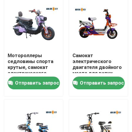
Путешествие фабрики
Проверка качества
Свяжитесь мы
Мотороллеры
Самокат
седловины спорта
электрического
крутые, самокат
двигателя двойного
Спросите цитату
электрического
места для вилки
двигателя для
женщин/трубок
Отправить запрос
Отправить запрос
подростков
взрослого 42
передней
Электрический скутер мопеда
Скутер электрического двигателя
Электрический скутер подвижности