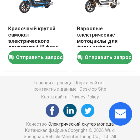
скутер электрического баланса
Красочный крутой
Взрослые
самокат
электрические
Скутер педали электрический
электрического
мотоциклы для
двигателя 14" фара
фары цифров
СИД силы мотора
Спедметер СИД
Скутер дам электрический
Отправить запрос
Отправить запрос
подростков
Скутер EEC электрический
Главная страница
Карта сайта
контактные данные
Desktop Site
Долгосрочный электрический скутер
Карта сайта
Privacy Policy
Взрослый электрический велосипед
Качество
Электрический скутер мопеда
Китайская фабрика.Copyright © 2026 Wuxi
Складывая электрический велосипед
Shengbao Vehicle Manufacturing Co., Ltd.. All