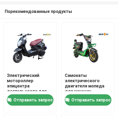
Порекомендованные продукты
Электрический
Самокаты
мотороллер
электрического
Дом
эпицентра
двигателя мопеда
деятельности для
для женщин
женщин
Отправить запрос
Отправить запрос
Продукты
О нас