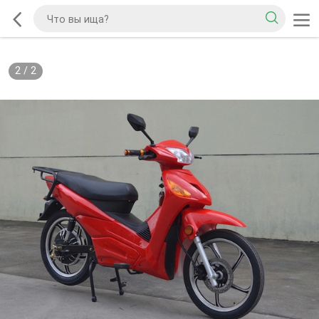
2
/
2