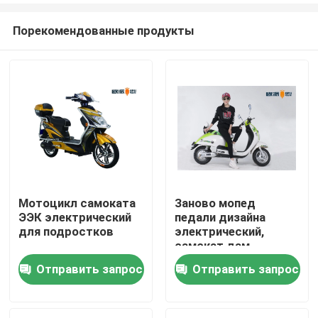
Порекомендованные продукты
Мотоцикл самоката
Заново мопед
ЭЭК электрический
педали дизайна
Дома
для подростков
электрический,
самокат дам
электрический
Отправить запрос
Отправить запрос
О Компании
долгосрочный
Контакты