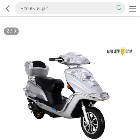
2
/
3