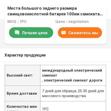
Места большого заднего размера
свинцовокислотной батареи 100км самоката
72В45АХ коробки долгосрочного
MOQ：1PC
Цена：negotiation
электрического большого двойные
Лучшая цена
Свяжитесь мы
Характер продукции
международный электрический
Высокий свет:
самокат
,
электрический самокат дороги
7 дней для образца; 25-30 дней для
Время доставки
массового производства
Количество мин
1PC